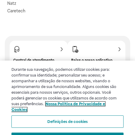
Natz
Caretech
Central de atendimento
Baixe o nosso aplicativo
Confira as dúvidas mais
E tenha descontos e
Durante sua navegação, podemos utilizar cookies para:
frequentes ou fale com a
benefícios exclusivos!
confirmar sua identidade; personalizar seu acesso; e
gente.
acompanhar a utilização de nossos websites, visando o
aprimoramento de sua funcionalidade. Alguns cookies são
essenciais para nossos serviços, outros opcionais. Você
poderá gerenciar os cookies que utilizamos de acordo com
Uma empresa
suas preferências.
Nossa Política de Privacidade e
Cookies
Voltar ao topo
Definições de cookies