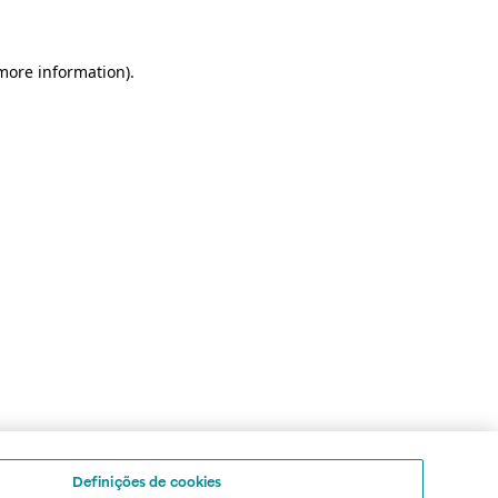
 more information)
.
Definições de cookies