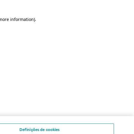
 more information)
.
Definições de cookies