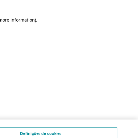
 more information)
.
Definições de cookies