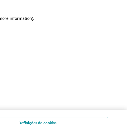
 more information)
.
Definições de cookies