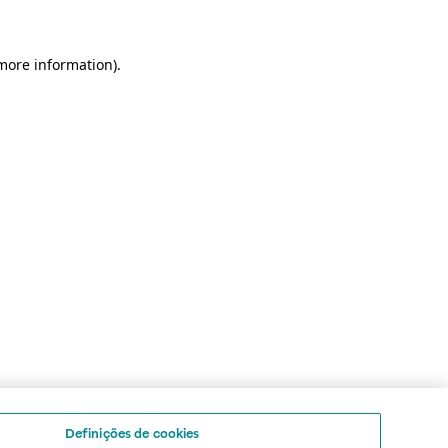
 more information)
.
Definições de cookies