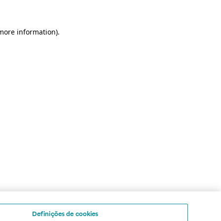
 more information)
.
Definições de cookies