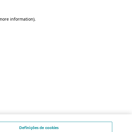
 more information)
.
Definições de cookies