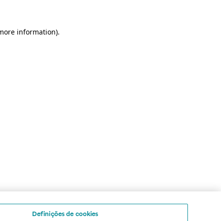
 more information)
.
Definições de cookies