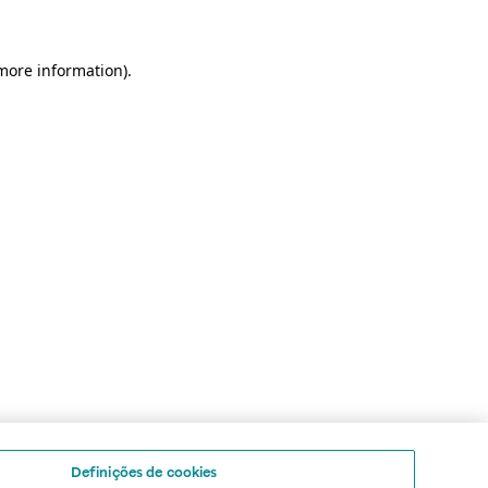
 more information)
.
Definições de cookies