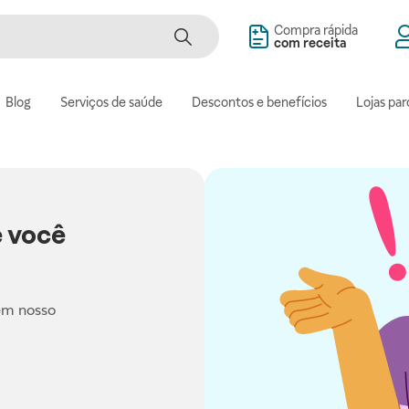
Compra rápida
com receita
Blog
Serviços de saúde
Descontos e benefícios
Lojas par
 você
em nosso