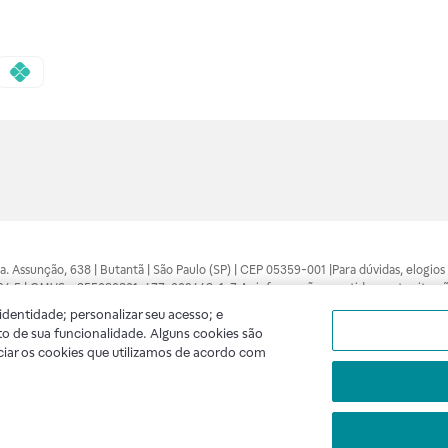
 Sra. Assunção, 638 | Butantã | São Paulo (SP) | CEP 05359-001 |Para dúvidas, elogi
7094.5 | CMVS - 355030801-477-002443-1-7 As informações contidas neste site n
médico está apto a diagnosticar qualquer problema de saúde e prescrever o trata
dentidade; personalizar seu acesso; e
 compras feitas pela internet. Maiores esclarecimentos, consultar o site: www.anv
o de sua funcionalidade. Alguns cookies são
lidade. A privacidade e a segurança dos clientes são compromissos da Raia Droga
ciar os cookies que utilizamos de acordo com
A
Raia
segue as determinações da