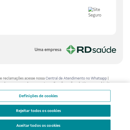
Uma empresa
os e reclamações acesse nossa
Central de Atendimento no Whatsapp
|
ão devem ser usadas para automedicação e não substituem, em hipótese
mento adequado. Ao persistirem os sintomas, um médico deverá ser
isa.gov.br . A Raia Drogasil SA trabalha com as tecnologias mais avançadas
Definições de cookies
sil SA. Todos os pedidos efetuados estão sujeitos à confirmação da
Rejeitar todos os cookies
Aceitar todos os cookies