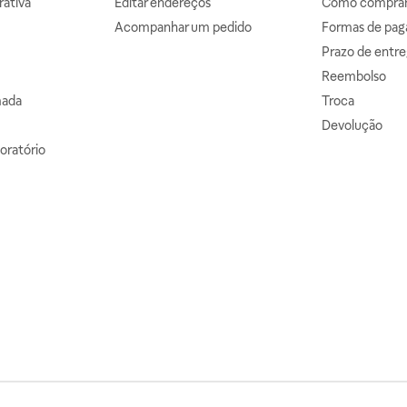
ativa
Editar endereços
Como comprar 
Acompanhar um pedido
Formas de pa
Prazo de entre
Reembolso
mada
Troca
Devolução
oratório