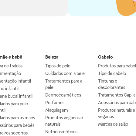
ãe e bebê
Beleza
Cabelo
a de fraldas
Tipos de pele
Produtos para cabe
mentação
Cuidados com a pele
Tipo de cabelo
entação infantil
Tratamentos para a
Tinturas e
pele
descolorantes
o infantil
Dermocosméticos
Tratamentos Capila
ene bucal infantil
Perfumes
Acessórios para cab
ados para pele
ntil
Maquiagem
Produtos naturais e
veganos
dados para as mães
Produtos veganos e
naturais
Marcas de salão
ssórios para bebês
Nutricosméticos
eiros socorros