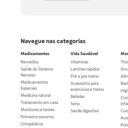
Navegue nas categorias
Medicamentos
Vida Saudável
Mam
Remédios
Vitaminas
Troc
Saúde do Sistema
Lanches rápidos
Ama
Nervoso
Pré e pós treino
Alim
Medicamentos
Acessórios para
Banh
Especiais
exercícios e treino
Higi
Medicina natural
Bebidas
Cuid
Tratamento em casa
Sono
infa
Monitores e testes
Saúde digestiva
Cui
Primeiros socorros
Ace
Ortopédicos
Prim