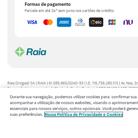
Formas de pagamento
Parcele em até 3x* sem juros nos cartões de crédito
Raia Drogasil SA | RAIA | 61.585.865/0240-93 | I.E. 116.756.280.113 | Av. Nsa.
Farmacêutico responsável: Gisele da Penha Barbosa | CRF 89453 | AFE: 7.1
alguma, as orientações dadas pelo profissional da área médica. Somente o 
Durante sua navegação, podemos utilizar cookies para: confirmar sua i
consultado. Os preços e promoções divulgados no site são válidos apenas para
acompanhar a utilização de nossos websites, visando o aprimorament
de proteção de dados, para que você possa realizar suas compras com tranqüi
essenciais para nossos serviços, outros opcionais. Você poderá geren
disponibilidade de produto em nosso estoque.
suas preferências.
Nossa Política de Privacidade e Cookies