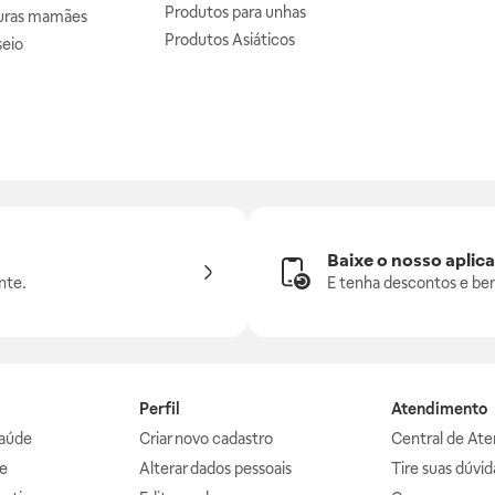
Produtos para unhas
uras mamães
Produtos Asiáticos
seio
Baixe o nosso aplica
nte.
E tenha descontos e ben
Perfil
Atendimento
aúde
Criar novo cadastro
Central de At
e
Alterar dados pessoais
Tire suas dúvi