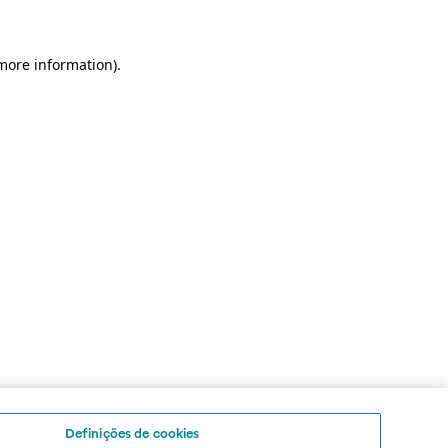
 more information)
.
Definições de cookies