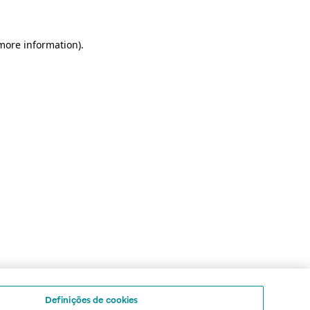
 more information)
.
Definições de cookies