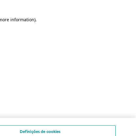
 more information)
.
Definições de cookies