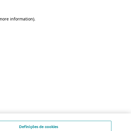
 more information)
.
Definições de cookies