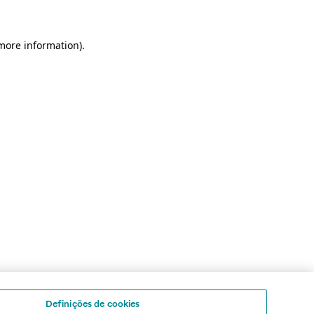
 more information)
.
Definições de cookies