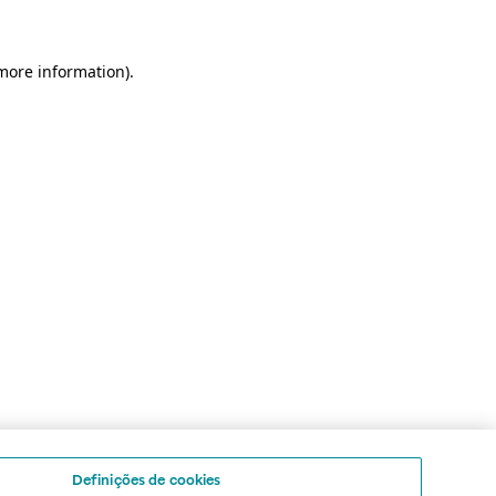
 more information)
.
Definições de cookies