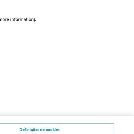
 more information)
.
Definições de cookies