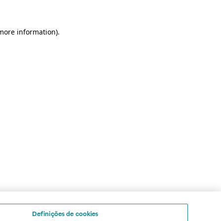
 more information)
.
Definições de cookies