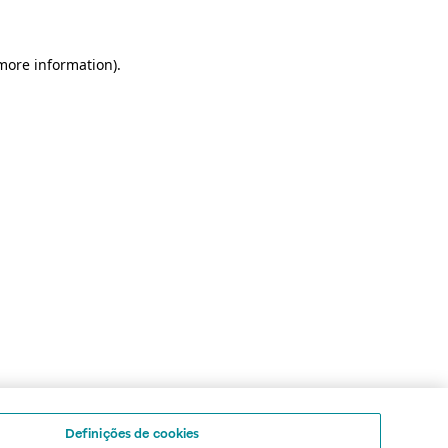
 more information)
.
Definições de cookies