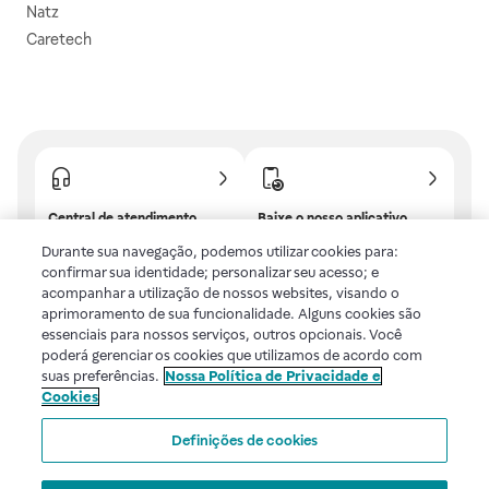
Natz
Caretech
Central de atendimento
Baixe o nosso aplicativo
Confira as dúvidas mais
E tenha descontos e
Durante sua navegação, podemos utilizar cookies para:
frequentes ou fale com a
benefícios exclusivos!
confirmar sua identidade; personalizar seu acesso; e
gente.
acompanhar a utilização de nossos websites, visando o
aprimoramento de sua funcionalidade. Alguns cookies são
essenciais para nossos serviços, outros opcionais. Você
poderá gerenciar os cookies que utilizamos de acordo com
Uma empresa
suas preferências.
Nossa Política de Privacidade e
Cookies
Voltar ao topo
Definições de cookies