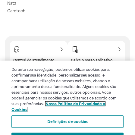
Natz
Caretech
Central de atendimento
Baixe o nosso aplicativo
Confira as dúvidas mais
E tenha descontos e
Durante sua navegação, podemos utilizar cookies para:
frequentes ou fale com a
benefícios exclusivos!
confirmar sua identidade; personalizar seu acesso; e
gente.
acompanhar a utilização de nossos websites, visando o
aprimoramento de sua funcionalidade. Alguns cookies são
essenciais para nossos serviços, outros opcionais. Você
poderá gerenciar os cookies que utilizamos de acordo com
Uma empresa
suas preferências.
Nossa Política de Privacidade e
Cookies
Voltar ao topo
Definições de cookies