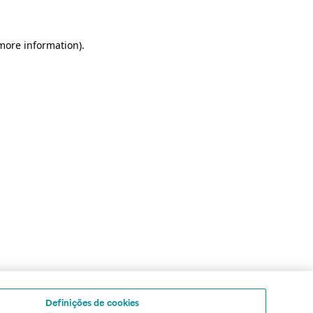
 more information)
.
Definições de cookies