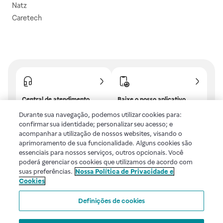
Natz
Caretech
Central de atendimento
Baixe o nosso aplicativo
Confira as dúvidas mais
E tenha descontos e
Durante sua navegação, podemos utilizar cookies para:
frequentes ou fale com a
benefícios exclusivos!
confirmar sua identidade; personalizar seu acesso; e
gente.
acompanhar a utilização de nossos websites, visando o
aprimoramento de sua funcionalidade. Alguns cookies são
essenciais para nossos serviços, outros opcionais. Você
poderá gerenciar os cookies que utilizamos de acordo com
Uma empresa
suas preferências.
Nossa Política de Privacidade e
Cookies
Voltar ao topo
Definições de cookies