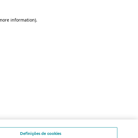
 more information)
.
Definições de cookies