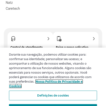
Natz
Caretech
Central de atendimento
Baixe o nosso aplicativo
Confira as dúvidas mais
E tenha descontos e
Durante sua navegação, podemos utilizar cookies para:
frequentes ou fale com a
benefícios exclusivos!
confirmar sua identidade; personalizar seu acesso; e
gente.
acompanhar a utilização de nossos websites, visando o
aprimoramento de sua funcionalidade. Alguns cookies são
essenciais para nossos serviços, outros opcionais. Você
poderá gerenciar os cookies que utilizamos de acordo com
Uma empresa
suas preferências.
Nossa Política de Privacidade e
Cookies
Voltar ao topo
Definições de cookies