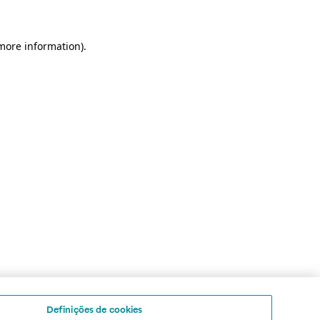
 more information)
.
Definições de cookies