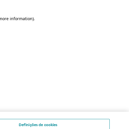
 more information)
.
Definições de cookies