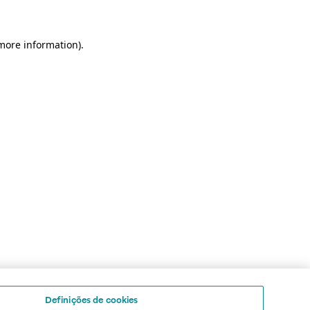
 more information)
.
Definições de cookies