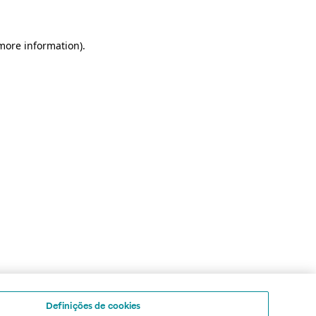
 more information)
.
Definições de cookies