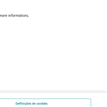
 more information)
.
Definições de cookies