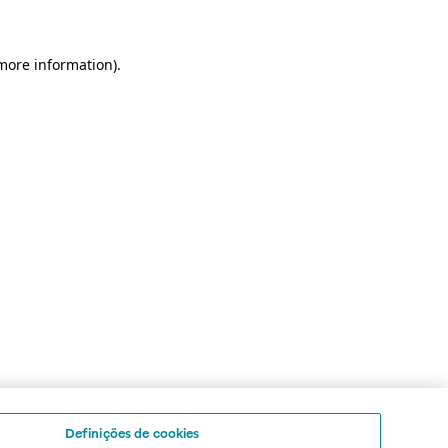
 more information)
.
Definições de cookies