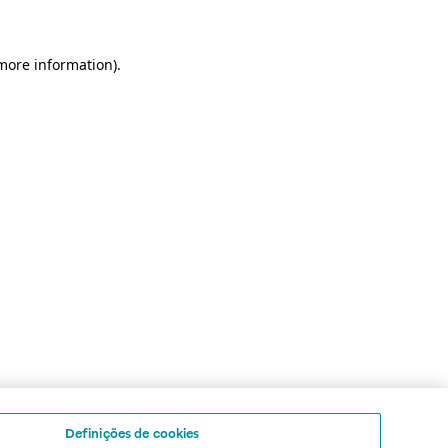
 more information)
.
Definições de cookies