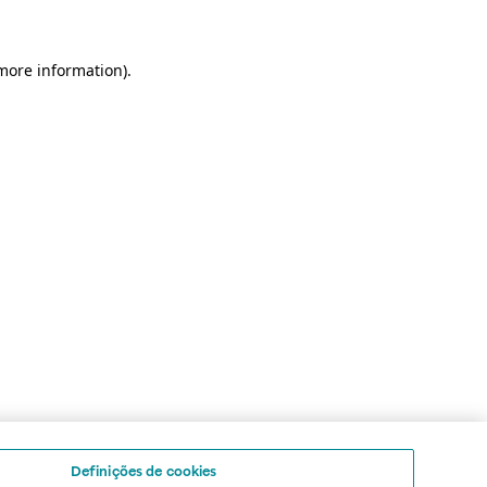
 more information)
.
Definições de cookies