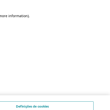
 more information)
.
Definições de cookies