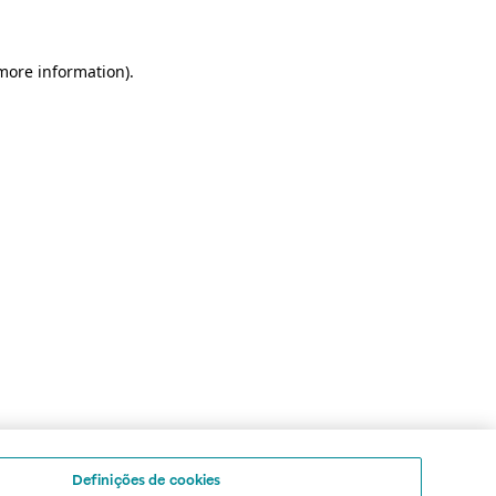
 more information)
.
Definições de cookies