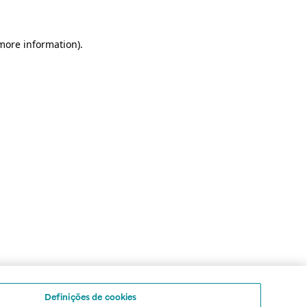
 more information)
.
Definições de cookies