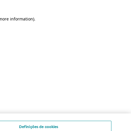
 more information)
.
Definições de cookies