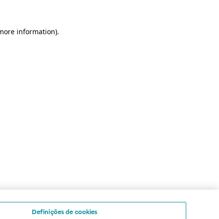
 more information)
.
Definições de cookies