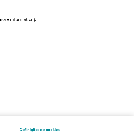
 more information)
.
Definições de cookies