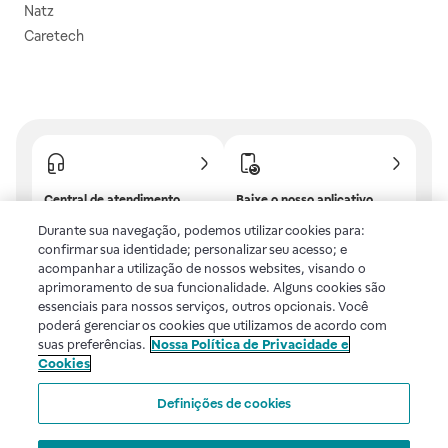
Natz
Caretech
Central de atendimento
Baixe o nosso aplicativo
Confira as dúvidas mais
E tenha descontos e
Durante sua navegação, podemos utilizar cookies para:
frequentes ou fale com a
benefícios exclusivos!
confirmar sua identidade; personalizar seu acesso; e
gente.
acompanhar a utilização de nossos websites, visando o
aprimoramento de sua funcionalidade. Alguns cookies são
essenciais para nossos serviços, outros opcionais. Você
poderá gerenciar os cookies que utilizamos de acordo com
Uma empresa
suas preferências.
Nossa Política de Privacidade e
Cookies
Voltar ao topo
Definições de cookies