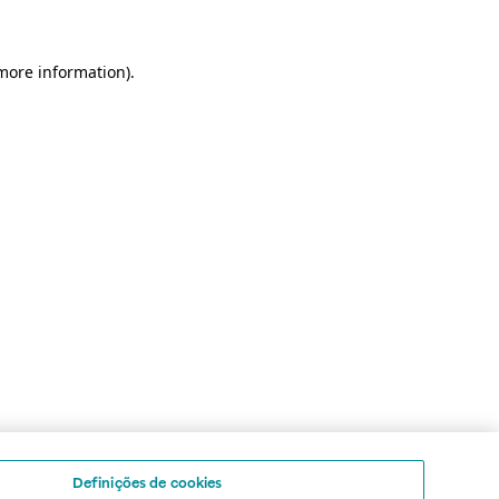
 more information)
.
Definições de cookies