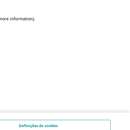
 more information)
.
Definições de cookies