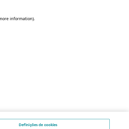
 more information)
.
Definições de cookies