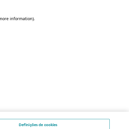
 more information)
.
Definições de cookies