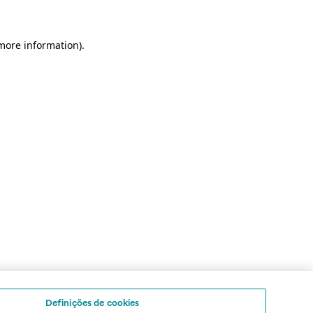
 more information)
.
Definições de cookies