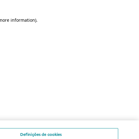
 more information)
.
Definições de cookies