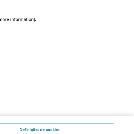
 more information)
.
Definições de cookies