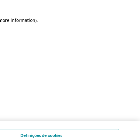
 more information)
.
Definições de cookies