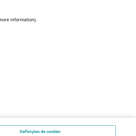
 more information)
.
Definições de cookies